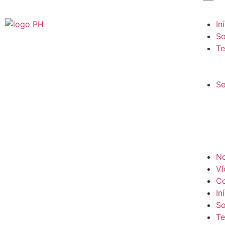
In
So
Te
Se
No
Ví
Co
In
So
Te