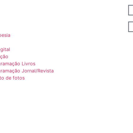
esia
gital
ação
gramação Livros
ramação Jornal/Revista
to de fotos