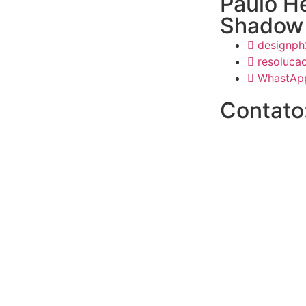
Paulo H
Shadow
designp
resoluca
WhastAp
Contato