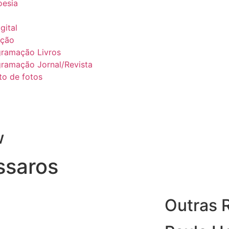
esia
gital
ação
gramação Livros
ramação Jornal/Revista
to de fotos
w
ssaros
Outras 