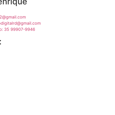
enrique
h2@gmail.com
odigitalrd@gmail.com
p: 35 99907-9946
: