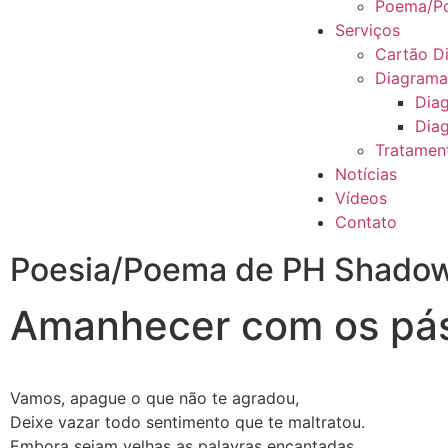
Poema/Po
Serviços
Cartão Di
Diagram
Dia
Diag
Tratamen
Notícias
Vídeos
Contato
Poesia/Poema de PH Shado
Amanhecer com os pá
Vamos, apague o que não te agradou,
Deixe vazar todo sentimento que te maltratou.
Embora sejam velhas as palavras encantadas,