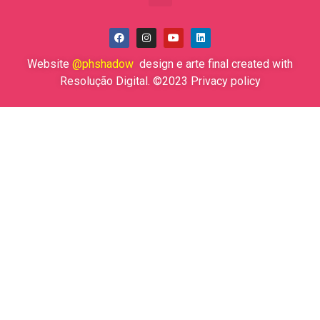
Website
@phshadow
design e arte final created with
Resolução Digital. ©2023 Privacy policy