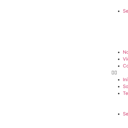
Se
No
Ví
Co
In
So
Te
Se