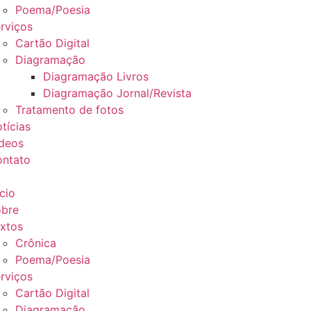
Poema/Poesia
rviços
Cartão Digital
Diagramação
Diagramação Livros
Diagramação Jornal/Revista
Tratamento de fotos
tícias
deos
ntato
ício
bre
xtos
Crônica
Poema/Poesia
rviços
Cartão Digital
Diagramação