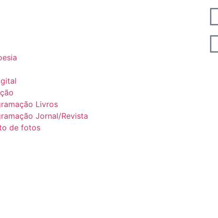
esia
gital
ação
gramação Livros
ramação Jornal/Revista
to de fotos