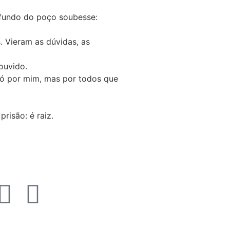
o fundo do poço soubesse:
. Vieram as dúvidas, as
ouvido.
só por mim, mas por todos que
risão: é raiz.