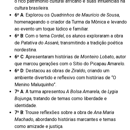
o rico patrimônio cultural africano e suas influências na
cultura brasileira.
6º A
: Explorou os
Quadrinhos de Maurício de Sousa
,
homenageando o criador da Turma da Mônica e levando
ao evento um toque lúdico e familiar.
6º B
: Com o tema
Cordel
, os alunos exploraram a obra
de
Patativa do Assaré
, transmitindo a tradição poética
nordestina.
6º C
: Apresentaram histórias de
Monteiro Lobato
, autor
que marcou gerações com o Sítio do Picapau Amarelo.
6º D
: Destacou as obras de
Ziraldo
, criando um
ambiente divertido e reflexivo com histórias de “O
Menino Maluquinho”.
7º A
: A turma apresentou
A Bolsa Amarela
, de
Lygia
Bojunga
, tratando de temas como liberdade e
identidade.
7º B
: Trouxe reflexões sobre a obra de
Ana Maria
Machado
, abordando histórias marcantes e temas
como amizade e justiça.