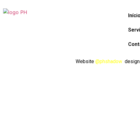
Iníci
Serv
Cont
Website
@phshadow
design 