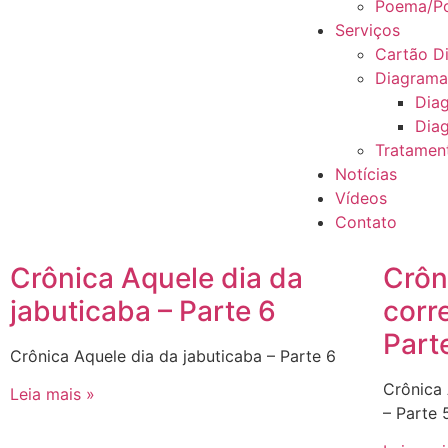
Poema/Po
Serviços
Cartão Di
Diagram
Dia
Diag
Tratamen
Notícias
Vídeos
Contato
Crônica Aquele dia da
Crôn
jabuticaba – Parte 6
corr
Part
Crônica Aquele dia da jabuticaba – Parte 6
Crônica 
Leia mais »
– Parte 