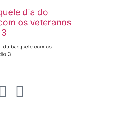
quele dia do
com os veteranos
 3
ia do basquete com os
dio 3