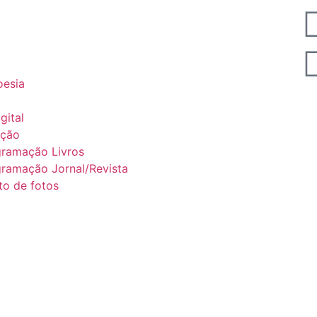
esia
gital
ação
gramação Livros
ramação Jornal/Revista
to de fotos