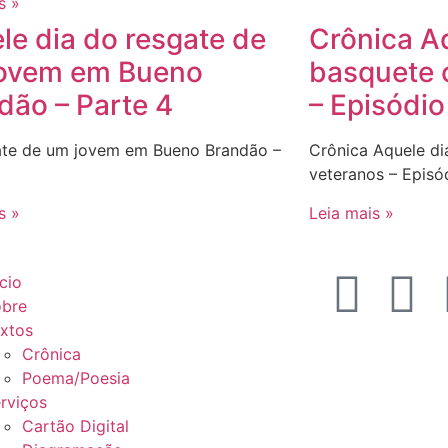
s »
le dia do resgate de
Crônica A
ovem em Bueno
basquete 
dão – Parte 4
– Episódio
ate de um jovem em Bueno Brandão –
Crônica Aquele d
veteranos – Episó
s »
Leia mais »
ício
bre
xtos
Crônica
Poema/Poesia
rviços
Cartão Digital