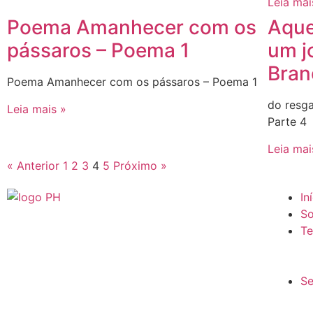
Leia mai
Poema Amanhecer com os
Aque
pássaros – Poema 1
um j
Bran
Poema Amanhecer com os pássaros – Poema 1
do resg
Leia mais »
Parte 4
Leia mai
« Anterior
1
2
3
4
5
Próximo »
In
So
Te
Se