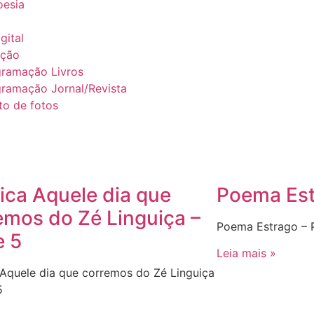
esia
gital
ação
gramação Livros
ramação Jornal/Revista
to de fotos
ica Aquele dia que
Poema Est
emos do Zé Linguiça –
Poema Estrago –
e 5
Leia mais »
Aquele dia que corremos do Zé Linguiça
5