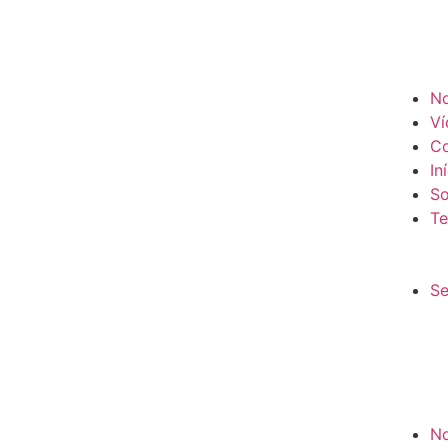
No
Ví
Co
In
So
Te
Se
No